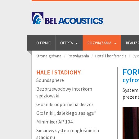
O FIRMIE
OFERTA
ROZWIĄZANIA
REALIZ
Strona główna
Rozwiązania
Hotel i konferencje
Sys
FOR
HALE i STADIONY
cyfro
Soundsphere
Bezprzewodowy interkom
System 
sędziowski
prezent
Głośniki odporne na deszcz
Głośniki „dalekiego zasięgu”
Minimixer AP 104
Sieciowy system nagłośnienia
stadionu