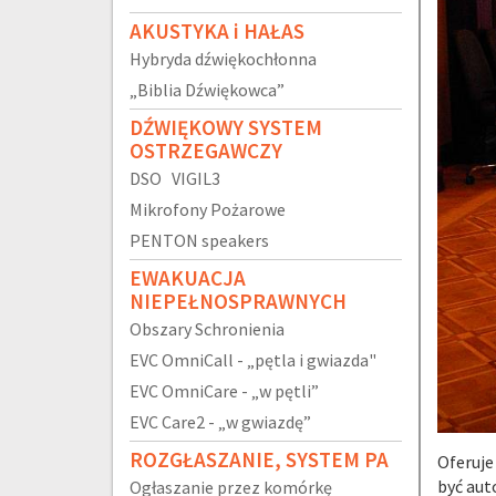
AKUSTYKA i HAŁAS
Hybryda dźwiękochłonna
„Biblia Dźwiękowca”
DŹWIĘKOWY SYSTEM
OSTRZEGAWCZY
DSO VIGIL3
Mikrofony Pożarowe
PENTON speakers
EWAKUACJA
NIEPEŁNOSPRAWNYCH
Obszary Schronienia
EVC OmniCall - „pętla i gwiazda"
EVC OmniCare - „w pętli”
EVC Care2 - „w gwiazdę”
ROZGŁASZANIE, SYSTEM PA
Oferuje
być aut
Ogłaszanie przez komórkę