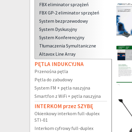
FBX eliminator sprzężeń
FBX GP-2 eliminator sprzężeń
System bezprzewodowy
System Dyskusyjny
System Konferencyjny
Tłumaczenia Symultaniczne
Altavox Line Array
PĘTLA INDUKCYJNA
Przenośna pętla
Pętla do zabudowy
System FM + pętla naszyjna
Smartfon z WiFi + pętla naszyjna
INTERKOM przez SZYBĘ
Okienkowy interkom full-duplex
STI-01
Interkom cyfrowy full-duplex