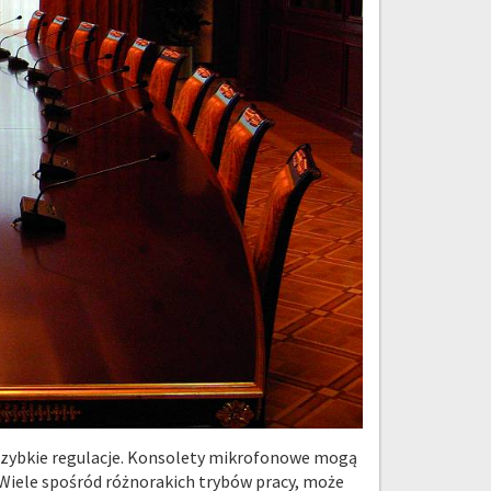
 szybkie regulacje. Konsolety mikrofonowe mogą
Wiele spośród różnorakich trybów pracy, może