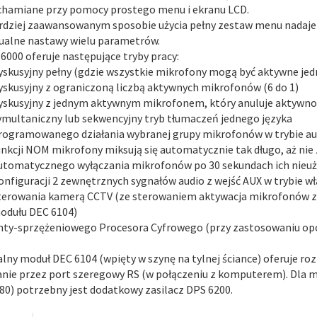
chamiane przy pomocy prostego menu i ekranu LCD.
rdziej zaawansowanym sposobie użycia pełny zestaw menu nadaje 
ualne nastawy wielu parametrów.
6000 oferuje następujące tryby pracy:
yskusyjny pełny (gdzie wszystkie mikrofony mogą być aktywne jed
yskusyjny z ograniczoną liczbą aktywnych mikrofonów (6 do 1)
yskusyjny z jednym aktywnym mikrofonem, który anuluje aktywn
ymultaniczny lub sekwencyjny tryb tłumaczeń jednego języka
rogramowanego działania wybranej grupy mikrofonów w trybie aut
unkcji NOM mikrofony miksują się automatycznie tak długo, aż nie
utomatycznego wyłączania mikrofonów po 30 sekundach ich nieu
onfiguracji 2 zewnętrznych sygnałów audio z wejść AUX w trybie wł
terowania kamerą CCTV (ze sterowaniem aktywacja mikrofonów z
odułu DEC 6104)
nty-sprzężeniowego Procesora Cyfrowego (przy zastosowaniu op
lny moduł DEC 6104 (wpięty w szynę na tylnej ściance) oferuje r
nie przez port szeregowy RS (w połączeniu z komputerem). Dla mo
180) potrzebny jest dodatkowy zasilacz DPS 6200.