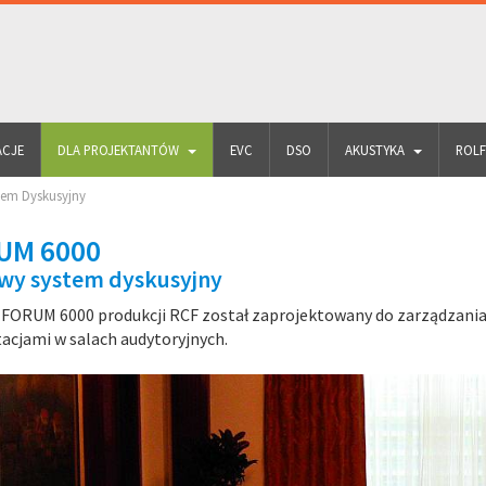
ACJE
DLA PROJEKTANTÓW
EVC
DSO
AKUSTYKA
ROL
tem Dyskusyjny
UM 6000
wy system dyskusyjny
FORUM 6000 produkcji RCF został zaprojektowany do zarządzania
acjami w salach audytoryjnych.