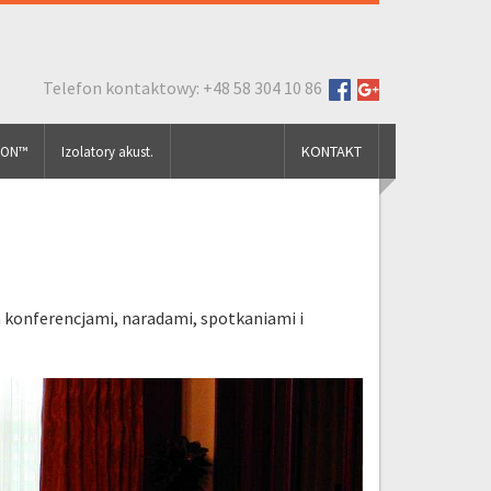
Telefon kontaktowy: +48 58 304 10 86
KONTAKT
FON™
Izolatory akust.
 konferencjami, naradami, spotkaniami i