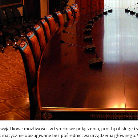
 wyjątkowe możliwości, w tym łatwe połączenia, prostą obsługę i
omatycznie obsługiwane bez pośrednictwa urządzenia głównego. 