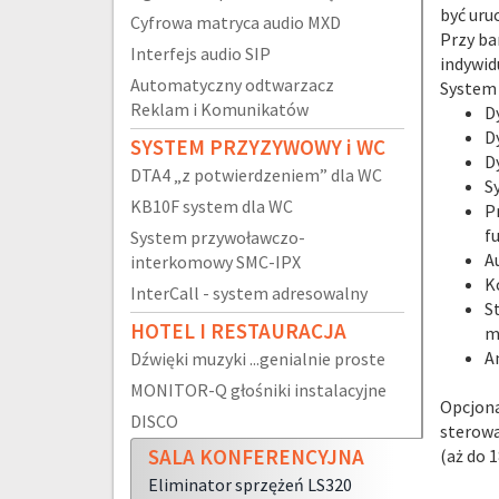
być uru
Cyfrowa matryca audio MXD
Przy ba
Interfejs audio SIP
indywid
Automatyczny odtwarzacz
System 
Reklam i Komunikatów
D
D
SYSTEM PRZYZYWOWY i WC
D
DTA4 „z potwierdzeniem” dla WC
S
KB10F system dla WC
P
f
System przywoławczo-
A
interkomowy SMC-IPX
K
InterCall - system adresowalny
S
HOTEL I RESTAURACJA
m
A
Dźwięki muzyki ...genialnie proste
MONITOR-Q głośniki instalacyjne
Opcjona
DISCO
sterowa
SALA KONFERENCYJNA
(aż do 
Eliminator sprzężeń LS320