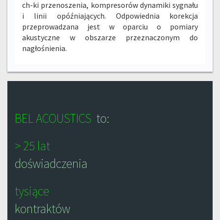
ch-ki przenoszenia, kompresorów dynamiki sygnału
i linii opóźniających. Odpowiednia korekcja
przeprowadzana jest w oparciu o pomiary
akustyczne w obszarze przeznaczonym do
nagłośnienia.
BEL ACOUSTICS
to:
> 25 lat
doświadczenia
tysiące
kontraktów