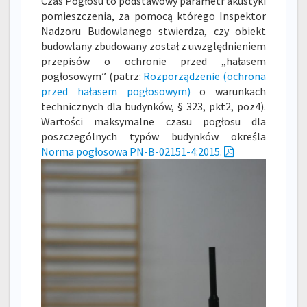
Czas Pogłosu to podstawowy parametr akustyki
pomieszczenia, za pomocą którego Inspektor
Nadzoru Budowlanego stwierdza, czy obiekt
budowlany zbudowany został z uwzględnieniem
przepisów o ochronie przed „hałasem
pogłosowym” (patrz:
Rozporządzenie (ochrona
przed hałasem pogłosowym)
o warunkach
technicznych dla budynków, § 323, pkt2, poz4).
Wartości maksymalne czasu pogłosu dla
poszczególnych typów budynków określa
Norma pogłosowa PN-B-02151-4:2015.