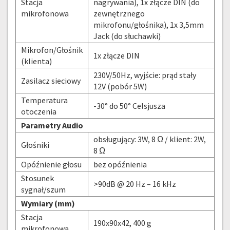
Stacja
nagrywania), 1x złącze DIN (do
mikrofonowa
zewnętrznego
mikrofonu/głośnika), 1x 3,5mm
Jack (do słuchawki)
Mikrofon/Głośnik
1x złącze DIN
(klienta)
230V/50Hz, wyjście: prąd stały
Zasilacz sieciowy
12V (pobór 5W)
Temperatura
-30° do 50° Celsjusza
otoczenia
Parametry Audio
obsługujący: 3W, 8 Ω / klient: 2W,
Głośniki
8 Ω
Opóźnienie głosu
bez opóźnienia
Stosunek
>90dB @ 20 Hz – 16 kHz
sygnał/szum
Wymiary (mm)
Stacja
190x90x42, 400 g
mikrofonowa