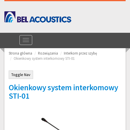
Toggle
Telefon kontaktowy: +48 58 304 10 86
navigation
Strona główna
Rozwiązania
Interkom przez szybę
Okienkowy system interkomowy STI-01
Toggle Nav
Okienkowy system interkomowy
STI-01