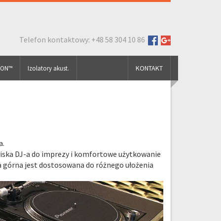
Telefon kontaktowy: +48 58 304 10 86
KONTAKT
FON™
Izolatory akust.
a.
iska DJ-a do imprezy i komfortowe użytkowanie
a górna jest dostosowana do różnego ułożenia