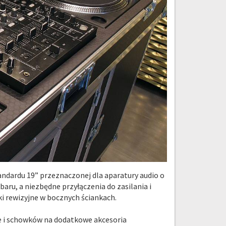
andardu 19” przeznaczonej dla aparatury audio o
aru, a niezbędne przyłączenia do zasilania i
 rewizyjne w bocznych ściankach.
je i schowków na dodatkowe akcesoria