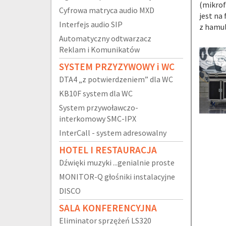
(mikrof
Cyfrowa matryca audio MXD
jest na
Interfejs audio SIP
z hamul
Automatyczny odtwarzacz
Reklam i Komunikatów
SYSTEM PRZYZYWOWY i WC
DTA4 „z potwierdzeniem” dla WC
KB10F system dla WC
System przywoławczo-
interkomowy SMC-IPX
InterCall - system adresowalny
HOTEL I RESTAURACJA
Dźwięki muzyki ...genialnie proste
MONITOR-Q głośniki instalacyjne
DISCO
SALA KONFERENCYJNA
Eliminator sprzężeń LS320