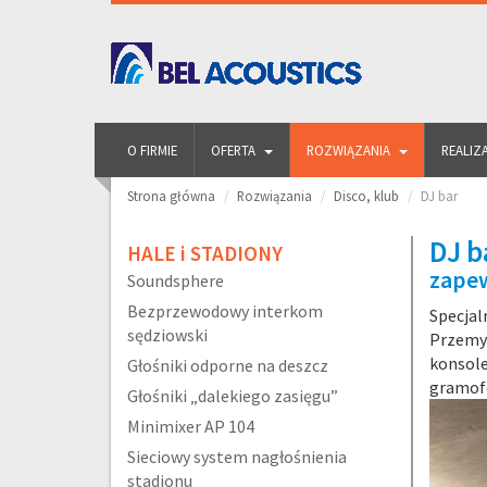
O FIRMIE
OFERTA
ROZWIĄZANIA
REALIZ
Strona główna
Rozwiązania
Disco, klub
DJ bar
DJ b
HALE i STADIONY
zapew
Soundsphere
Bezprzewodowy interkom
Specjal
sędziowski
Przemyś
konsole
Głośniki odporne na deszcz
gramof
Głośniki „dalekiego zasięgu”
Minimixer AP 104
Sieciowy system nagłośnienia
stadionu