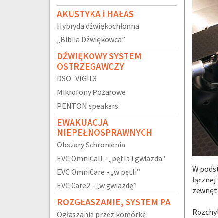
AKUSTYKA i HAŁAS
Hybryda dźwiękochłonna
„Biblia Dźwiękowca”
DŹWIĘKOWY SYSTEM
OSTRZEGAWCZY
DSO VIGIL3
Mikrofony Pożarowe
PENTON speakers
EWAKUACJA
NIEPEŁNOSPRAWNYCH
Obszary Schronienia
EVC OmniCall - „pętla i gwiazda"
W podst
EVC OmniCare - „w pętli”
łącznej
EVC Care2 - „w gwiazdę”
zewnętr
ROZGŁASZANIE, SYSTEM PA
Rozchyl
Ogłaszanie przez komórkę