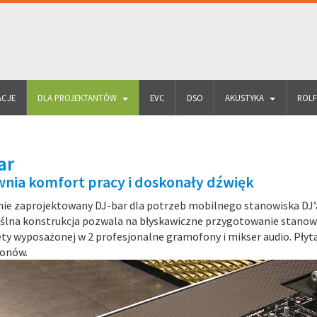
ACJE
DLA PROJEKTANTÓW
EVC
DSO
AKUSTYKA
ROL
ar
nia komfort pracy i doskonały dźwięk
nie zaprojektowany DJ-bar dla potrzeb mobilnego stanowiska DJ’
lna konstrukcja pozwala na błyskawiczne przygotowanie stanow
ty wyposażonej w 2 profesjonalne gramofony i mikser audio. Płyt
onów.