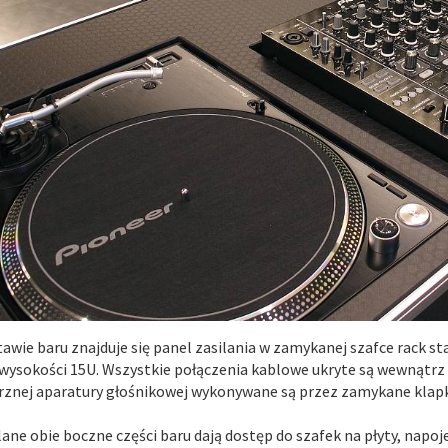
awie baru znajduje się panel zasilania w zamykanej szafce rack st
 wysokości 15U. Wszystkie połączenia kablowe ukryte są wewnątrz b
znej aparatury głośnikowej wykonywane są przez zamykane klapki
ane obie boczne części baru dają dostęp do szafek na płyty, napo