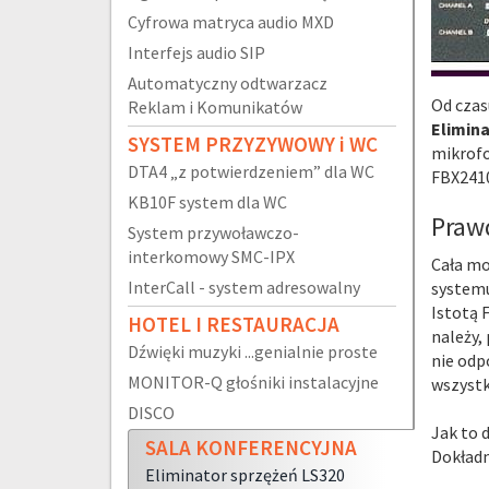
Cyfrowa matryca audio MXD
Interfejs audio SIP
Automatyczny odtwarzacz
Od czas
Reklam i Komunikatów
Elimina
SYSTEM PRZYZYWOWY i WC
mikrofo
DTA4 „z potwierdzeniem” dla WC
FBX2410
KB10F system dla WC
Praw
System przywoławczo-
interkomowy SMC-IPX
Cała mo
InterCall - system adresowalny
systemu
Istotą 
HOTEL I RESTAURACJA
należy,
Dźwięki muzyki ...genialnie proste
nie odp
MONITOR-Q głośniki instalacyjne
wszystk
DISCO
Jak to 
SALA KONFERENCYJNA
Dokładn
Eliminator sprzężeń LS320