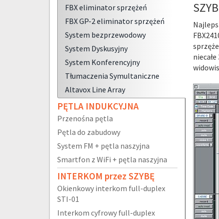
SZY
FBX eliminator sprzężeń
FBX GP-2 eliminator sprzężeń
Najleps
System bezprzewodowy
FBX2410
sprzęże
System Dyskusyjny
niecałe
System Konferencyjny
widowis
Tłumaczenia Symultaniczne
Altavox Line Array
PĘTLA INDUKCYJNA
Przenośna pętla
Pętla do zabudowy
System FM + pętla naszyjna
Smartfon z WiFi + pętla naszyjna
INTERKOM przez SZYBĘ
Okienkowy interkom full-duplex
STI-01
Interkom cyfrowy full-duplex