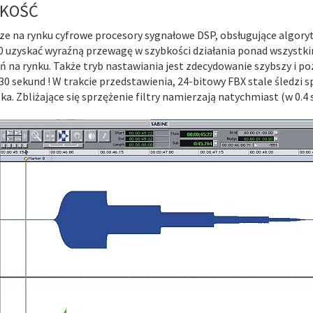
BKOŚĆ
ze na rynku cyfrowe procesory sygnałowe DSP, obsługujące algor
 uzyskać wyraźną przewagę w szybkości działania ponad wszyst
ń na rynku. Także tryb nastawiania jest zdecydowanie szybszy i p
 30 sekund ! W trakcie przedstawienia, 24-bitowy FBX stale śledzi 
ka. Zbliżające się sprzężenie filtry namierzają natychmiast (w 0.4