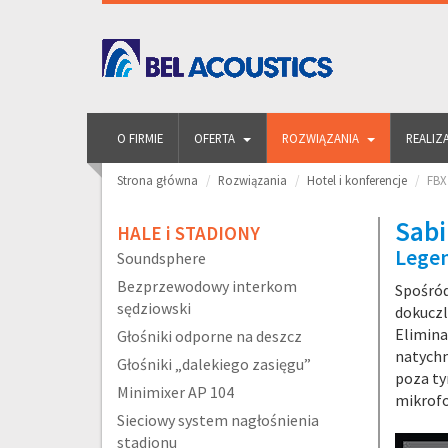
O FIRMIE
OFERTA
ROZWIĄZANIA
REALIZ
Strona główna
Rozwiązania
Hotel i konferencje
FBX
Sabi
HALE i STADIONY
Legen
Soundsphere
Bezprzewodowy interkom
Spośród
sędziowski
dokuczl
Elimina
Głośniki odporne na deszcz
natychm
Głośniki „dalekiego zasięgu”
poza ty
Minimixer AP 104
mikrof
Sieciowy system nagłośnienia
stadionu