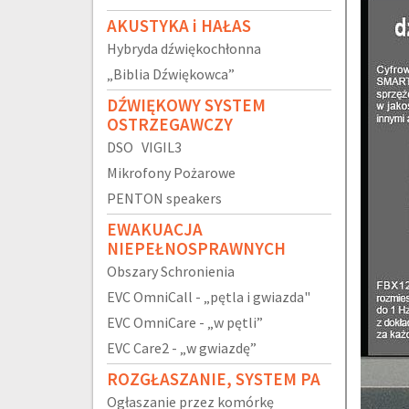
AKUSTYKA i HAŁAS
Hybryda dźwiękochłonna
„Biblia Dźwiękowca”
DŹWIĘKOWY SYSTEM
OSTRZEGAWCZY
DSO VIGIL3
Mikrofony Pożarowe
PENTON speakers
EWAKUACJA
NIEPEŁNOSPRAWNYCH
Obszary Schronienia
EVC OmniCall - „pętla i gwiazda"
EVC OmniCare - „w pętli”
EVC Care2 - „w gwiazdę”
ROZGŁASZANIE, SYSTEM PA
Ogłaszanie przez komórkę