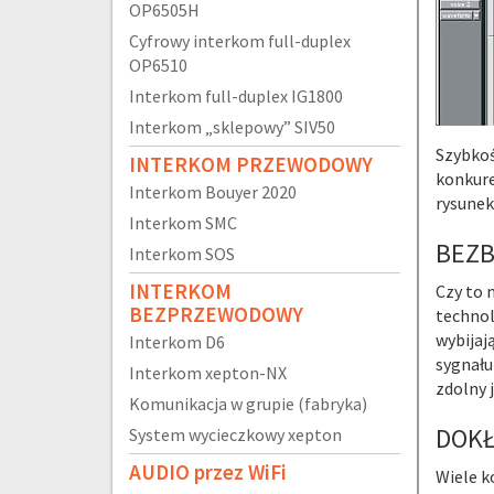
OP6505H
Cyfrowy interkom full-duplex
OP6510
Interkom full-duplex IG1800
Interkom „sklepowy” SIV50
Szybkoś
INTERKOM PRZEWODOWY
konkure
Interkom Bouyer 2020
rysunek
Interkom SMC
BEZ
Interkom SOS
INTERKOM
Czy to 
BEZPRZEWODOWY
technol
wybijaj
Interkom D6
sygnału
Interkom xepton-NX
zdolny 
Komunikacja w grupie (fabryka)
DOK
System wycieczkowy xepton
AUDIO przez WiFi
Wiele k