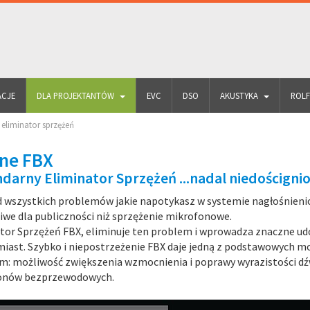
ACJE
DLA PROJEKTANTÓW
EVC
DSO
AKUSTYKA
ROL
 eliminator sprzężeń
ne FBX
darny Eliminator Sprzężeń ...nadal niedościgni
 wszystkich problemów jakie napotykasz w systemie nagłośnieniow
iwe dla publiczności niż sprzężenie mikrofonowe.
tor Sprzężeń FBX, eliminuje ten problem i wprowadza znaczne udos
iast. Szybko i niepostrzeżenie FBX daje jedną z podstawowych możl
m: możliwość zwiększenia wzmocnienia i poprawy wyrazistości dź
onów bezprzewodowych.