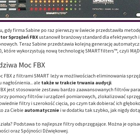
u, gdy firma Sabine po raz pierwszy w świecie przedstawiła metodę
tor Sprzężeń FBX
ustanowił branżowy standard dla efektywnych 
nowych. Teraz Sabine przedstawia kolejną generację automatycz
, które wykorzystują nową technologię SMARTfilters™, czyli MĄD
dziwa Moc FBX
c FBX z filtrami SMART leży w możliwościach eliminowania sprzęż
 nagłośnienia... ale
także w trakcie trwania audycji
.
FBX jest stosowanie zestawu bardzo zaawansowanych filtrów param
 przy pomocy filtrów i urządzeń pomiarowych, zlokalizować sprzęg
owiednie filtry i szerokość cięcia, po czym tak dobierać ich głębok
o za Ciebie
automatycznie
i w dodatku tak szybko, jak nigdy dotą
działa? Podstawa to najlepsze filtry odsprzęgające. Można je opis
ości oraz Spójności Dźwiękowej.