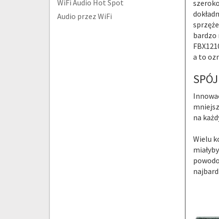
WiFi Audio Hot Spot
szeroko
dokładn
Audio przez WiFi
sprzęże
bardzo m
FBX1210
a to oz
SPÓJ
Innowac
mniejsz
na każd
Wielu k
miałyby
powodow
najbard