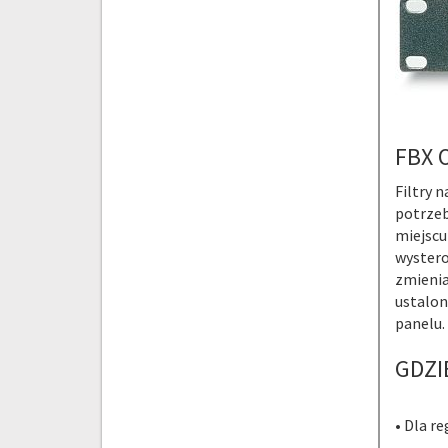
FBX 
Filtry 
potrzeb
miejscu
wystero
zmienia
ustalon
panelu.
GDZI
• Dla r