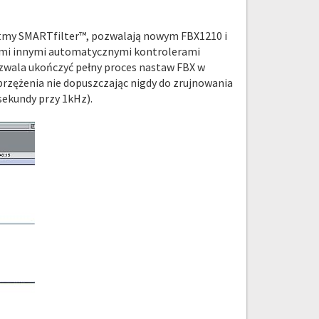
ytmy SMARTfilter™, pozwalają nowym FBX1210 i
kimi innymi automatycznymi kontrolerami
ozwala ukończyć pełny proces nastaw FBX w
sprzężenia nie dopuszczając nigdy do zrujnowania
 sekundy przy 1kHz).