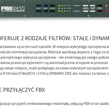
OFERUJE 2 RODZAJE FILTRÓW: STAŁE i DYNAM
nastawiane są w ten sam sposób. W miejscu wykrytego sprzężenia b
nej do eliminacji sprzężenia. Różnice wynikają dopiero z tego co dz
 pierwotnego wykrycia sprzężenia - nie zmieniają już swego poło
wania przed sprzężeniem i są automatycznie strojone w procesie
ją swoje miejsce, stale podążając za nowo wykrytym sprzężeniem
o 9 filtrów STAŁĄYCH i 3 filtry DYNAMICZNE ale możesz to łatwo 
E PRZYŁĄCZYĆ FBX
egulacji sprzężeń zmiksowanego materiału, włączaj FBX w tor aud