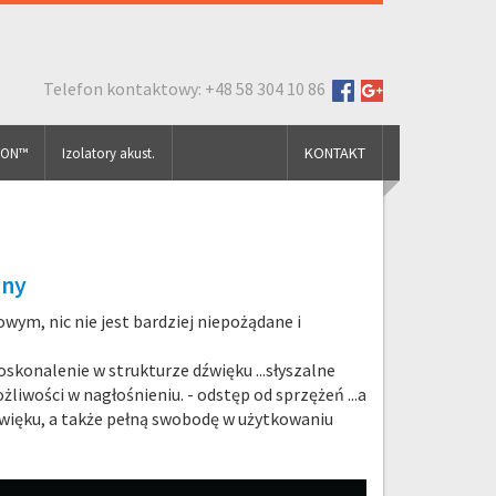
Telefon kontaktowy: +48 58 304 10 86
KONTAKT
FON™
Izolatory akust.
ony
ym, nic nie jest bardziej niepożądane i
konalenie w strukturze dźwięku ...słyszalne
iwości w nagłośnieniu. - odstęp od sprzężeń ...a
więku, a także pełną swobodę w użytkowaniu