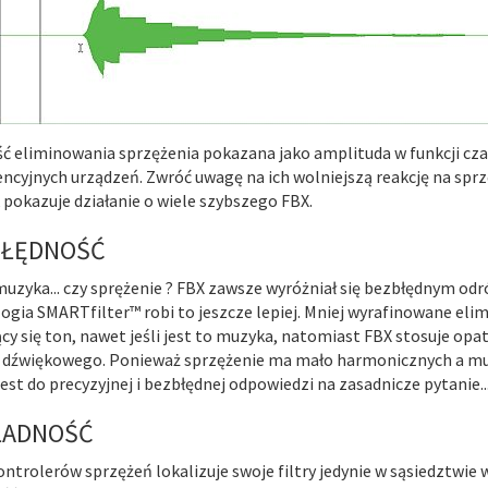
ć eliminowania sprzężenia pokazana jako amplituda w funkcji cza
ncyjnych urządzeń. Zwróć uwagę na ich wolniejszą reakcję na sprzę
 pokazuje działanie o wiele szybszego FBX.
BŁĘDNOŚĆ
muzyka... czy sprężenie ? FBX zawsze wyróżniał się bezbłędnym o
ogia SMARTfilter™ robi to jeszcze lepiej. Mniej wyrafinowane elim
ący się ton, nawet jeśli jest to muzyka, natomiast FBX stosuje o
 dźwiękowego. Ponieważ sprzężenie ma mało harmonicznych a muz
jest do precyzyjnej i bezbłędnej odpowiedzi na zasadnicze pytanie.
ŁADNOŚĆ
ontrolerów sprzężeń lokalizuje swoje filtry jedynie w sąsiedztwie