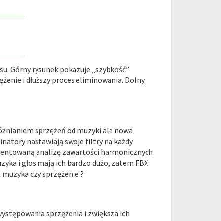
su. Górny rysunek pokazuje „szybkość”
żenie i dłuższy proces eliminowania. Dolny
dróżnianiem sprzężeń od muzyki ale nowa
inatory nastawiają swoje filtry na każdy
patentowaną analizę zawartości harmonicznych
yka i głos mają ich bardzo dużo, zatem FBX
.. muzyka czy sprzężenie ?
 występowania sprzężenia i zwiększa ich