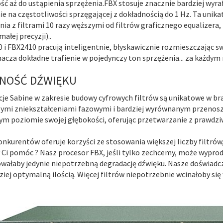
ść aż do ustąpienia sprzężenia.FBX stosuje znacznie bardziej wyr
ie na częstotliwości sprzęgającej z dokładnością do 1 Hz. Ta un
nia z filtrami 10 razy węższymi od filtrów graficznego equalizera, 
ałej precyzji)..
 i FBX2410 pracują inteligentnie, błyskawicznie rozmieszczając sw
nacza dokładne trafienie w pojedynczy ton sprzężenia... za każdym
NOŚĆ DŹWIĘKU
je Sabine w zakresie budowy cyfrowych filtrów są unikatowe w bran
ymi zniekształceniami fazowymi i bardziej wyrównanym przenosze
ym poziomie swojej głębokości, oferując przetwarzanie z prawdziw
onkurentów oferuje korzyści ze stosowania większej liczby filtrów
 Ci pomóc ? Nasz procesor FBX, jeśli tylko zechcemy, może wyprod
ałaby jedynie niepotrzebną degradację dźwięku. Nasze doświadczen
ziej optymalną ilością. Więcej filtrów niepotrzebnie wcinałoby się