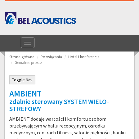
Toggle
Telefon kontaktowy: +48 58 304 10 86
navigation
Strona główna
Rozwiązania
Hotel i konferencje
Genialnie proste
Toggle Nav
AMBIENT
zdalnie sterowany SYSTEM WIELO-
STREFOWY
AMBIENT dodaje wartości i komfortu osobom
przebywającym w hallu recepcyjnym, ośrodku
medycznym, centrach fitness, salonie piękności, banku