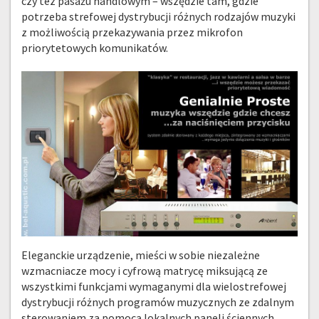
czy tez pasażu handlowym – wszędzie tam, gdzie
potrzeba strefowej dystrybucji różnych rodzajów muzyki
z możliwością przekazywania przez mikrofon
priorytetowych komunikatów.
CH
Eleganckie urządzenie, mieści w sobie niezależne
wzmacniacze mocy i cyfrową matrycę miksującą ze
wszystkimi funkcjami wymaganymi dla wielostrefowej
dystrybucji różnych programów muzycznych ze zdalnym
sterowaniem za pomocą lokalnych paneli ściennych.