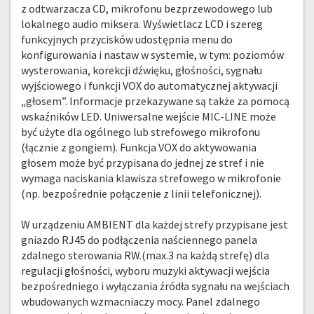
z odtwarzacza CD, mikrofonu bezprzewodowego lub
lokalnego audio miksera. Wyświetlacz LCD i szereg
funkcyjnych przycisków udostępnia menu do
konfigurowania i nastaw w systemie, w tym: poziomów
wysterowania, korekcji dźwięku, głośności, sygnału
wyjściowego i funkcji VOX do automatycznej aktywacji
„głosem”. Informacje przekazywane są także za pomocą
wskaźników LED. Uniwersalne wejście MIC-LINE może
być użyte dla ogólnego lub strefowego mikrofonu
(łącznie z gongiem). Funkcja VOX do aktywowania
głosem może być przypisana do jednej ze stref i nie
wymaga naciskania klawisza strefowego w mikrofonie
(np. bezpośrednie połączenie z linii telefonicznej).
W urządzeniu AMBIENT dla każdej strefy przypisane jest
gniazdo RJ45 do podłączenia naściennego panela
zdalnego sterowania RW.(max.3 na każdą strefę) dla
regulacji głośności, wyboru muzyki aktywacji wejścia
bezpośredniego i wyłączania źródła sygnału na wejściach
wbudowanych wzmacniaczy mocy. Panel zdalnego