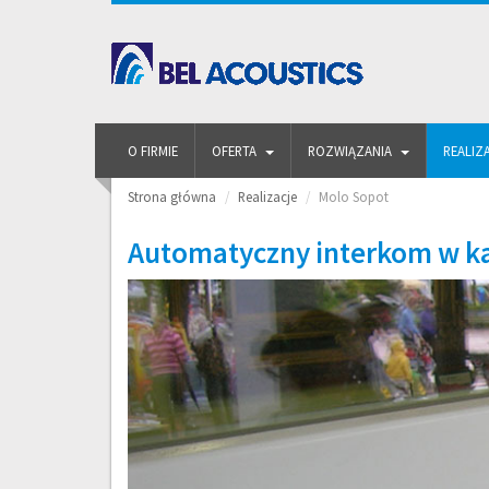
O FIRMIE
OFERTA
ROZWIĄZANIA
REALIZ
Strona główna
Realizacje
Molo Sopot
Automatyczny interkom w ka