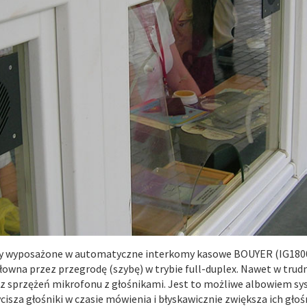
ły wyposażone w automatyczne interkomy kasowe BOUYER (IG1800
owna przez przegrodę (szybę) w trybie full-duplex. Nawet w tr
ez sprzężeń mikrofonu z głośnikami. Jest to możliwe albowiem 
za głośniki w czasie mówienia i błyskawicznie zwiększa ich głośno