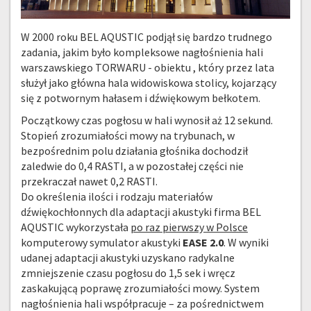
W 2000 roku BEL AQUSTIC podjął się bardzo trudnego
zadania, jakim było kompleksowe nagłośnienia hali
warszawskiego TORWARU - obiektu , który przez lata
służył jako główna hala widowiskowa stolicy, kojarzący
się z potwornym hałasem i dźwiękowym bełkotem.
Początkowy czas pogłosu w hali wynosił aż 12 sekund.
Stopień zrozumiałości mowy na trybunach, w
bezpośrednim polu działania głośnika dochodził
zaledwie do 0,4 RASTI, a w pozostałej części nie
przekraczał nawet 0,2 RASTI.
Do określenia ilości i rodzaju materiałów
dźwiękochłonnych dla adaptacji akustyki firma BEL
AQUSTIC wykorzystała
po raz pierwszy w Polsce
komputerowy symulator akustyki
EASE 2.0
. W wyniki
udanej adaptacji akustyki uzyskano radykalne
zmniejszenie czasu pogłosu do 1,5 sek i wręcz
zaskakującą poprawę zrozumiałości mowy. System
nagłośnienia hali współpracuje – za pośrednictwem