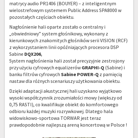
matrycy audio PR1406 (BOUYER) – z inteligentnym
wielostrefowym systemem Public Address SPA8000 w
pozostałych częściach obiektu.
Nagłośnienie hali oparte zostało o centralny i
„obwiedniowy” system głośnikowy, wykonany z
kierunkowych znakomitych głośników serii VISION (RCF)
z wykorzystaniem linii opóźniających procesora DSP
Sabine
DQX206
,
System nagłośnienia hali został precyzyjnie zestrojony
przy użyciu cyfrowych equalizerów
GRAPHI-Q
(Sabine) i
banku filtrów cyfrowych
Sabine POWER-Q
z pamięcią
nastaw dla różnych scenariuszy użytkowania obiektu.
Dzięki adaptacji akustycznej hali uzyskano wyjątkowo
wysoki współczynnik zrozumiałości mowy (większy od
0,75 RASTI), co kwalifikuje obiekt do komfortowego
odbioru każdej muzyki rozrywkowej. Dlatego hala
widowiskowo-sportowa TORWAR jest teraz
prawdopodobnie najlepszą areną koncertową w Polsce !