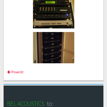
Powrót
BEL ACOUSTICS
to: